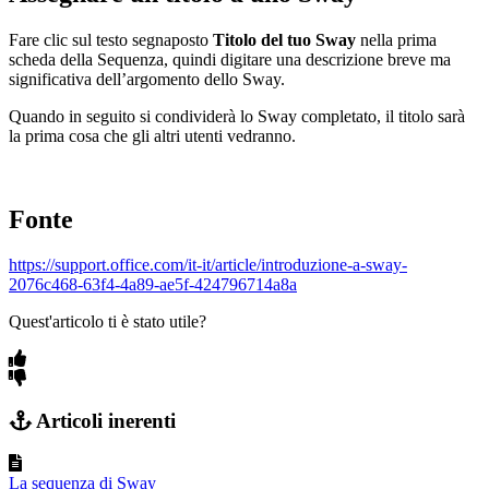
Fare clic sul testo segnaposto
Titolo del tuo Sway
nella prima
scheda della Sequenza, quindi digitare una descrizione breve ma
significativa dell’argomento dello Sway.
Quando in seguito si condividerà lo Sway completato, il titolo sarà
la prima cosa che gli altri utenti vedranno.
Fonte
https://support.office.com/it-it/article/introduzione-a-sway-
2076c468-63f4-4a89-ae5f-424796714a8a
Quest'articolo ti è stato utile?
Articoli inerenti
La sequenza di Sway