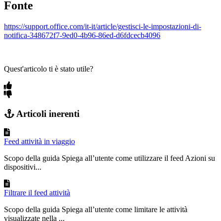
Fonte
https://support.office.com/it-it/article/gestisci-le-impostazioni-di-
notifica-348672f7-9ed0-4b96-86ed-d6fdcecb4096
Quest'articolo ti è stato utile?
Articoli inerenti
Feed attività in viaggio
Scopo della guida Spiega all’utente come utilizzare il feed Azioni su
dispositivi...
Filtrare il feed attività
Scopo della guida Spiega all’utente come limitare le attività
visualizzate nella ...