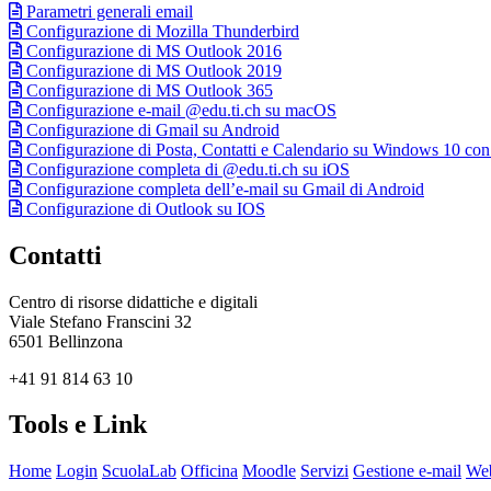
Parametri generali email
Configurazione di Mozilla Thunderbird
Configurazione di MS Outlook 2016
Configurazione di MS Outlook 2019
Configurazione di MS Outlook 365
Configurazione e-mail @edu.ti.ch su macOS
Configurazione di Gmail su Android
Configurazione di Posta, Contatti e Calendario su Windows 10 con
Configurazione completa di @edu.ti.ch su iOS
Configurazione completa dell’e-mail su Gmail di Android
Configurazione di Outlook su IOS
Contatti
Centro di risorse didattiche e digitali
Viale Stefano Franscini 32
6501 Bellinzona
+41 91 814 63 10
Tools e Link
Home
Login
ScuolaLab
Officina
Moodle
Servizi
Gestione e-mail
Web