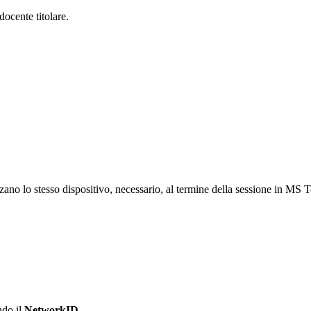
docente titolare.
no lo stesso dispositivo, necessario, al termine della sessione in MS Te
ndo il
NetworkID
.