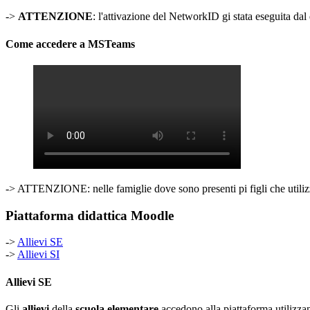
->
ATTENZIONE
: l'attivazione del NetworkID gi stata eseguita dal 
Come accedere a MSTeams
-> ATTENZIONE: nelle famiglie dove sono presenti pi figli che utilizza
Piattaforma didattica Moodle
->
Allievi SE
->
Allievi SI
Allievi SE
Gli
allievi
della
scuola elementare
accedono alla piattaforma utilizza