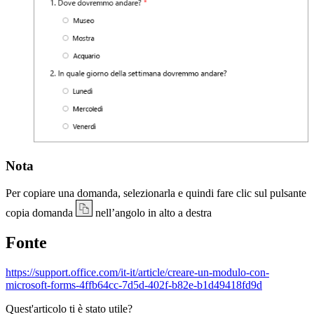
Nota
Per copiare una domanda, selezionarla e quindi fare clic sul pulsante
copia domanda
nell’angolo in alto a destra
Fonte
https://support.office.com/it-it/article/creare-un-modulo-con-
microsoft-forms-4ffb64cc-7d5d-402f-b82e-b1d49418fd9d
Quest'articolo ti è stato utile?