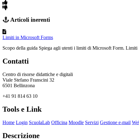
Articoli inerenti
Limiti in Microsoft Forms
Scopo della guida Spiega agli utenti i limiti di Microsoft Form. Limiti 
Contatti
Centro di risorse didattiche e digitali
Viale Stefano Franscini 32
6501 Bellinzona
+41 91 814 63 10
Tools e Link
Home
Login
ScuolaLab
Officina
Moodle
Servizi
Gestione e-mail
Web
Descrizione