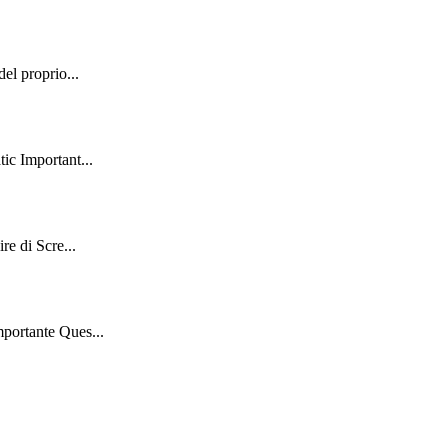
el proprio...
ic Important...
re di Scre...
mportante Ques...