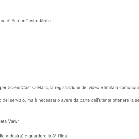
tema di ScreenCast-o-Matic.
a per ScreenCast-O-Matic, la registrazione dei video è limitata comunqu
 del servizio, ma è necessario avere da parte dell’utente ottenere la 
 Beta View”
alto a destra) e guardare la 3° Riga