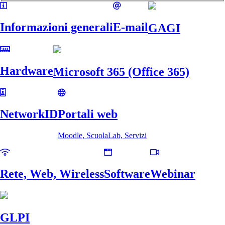
Informazioni generali
E-mail
GAGI
Hardware
Microsoft 365 (Office 365)
NetworkID
Portali web
Moodle, ScuolaLab, Servizi
Rete, Web, Wireless
Software
Webinar
GLPI